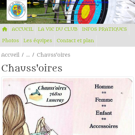
Panneau de gestion des cookies
Compagnie des archers du Ronchay
ACCUEIL
LA VIE DU CLUB
INFOS PRATIQUES
Photos
Les équipes
Contact et plan
Accueil
Chauss'oires
Chauss'oires