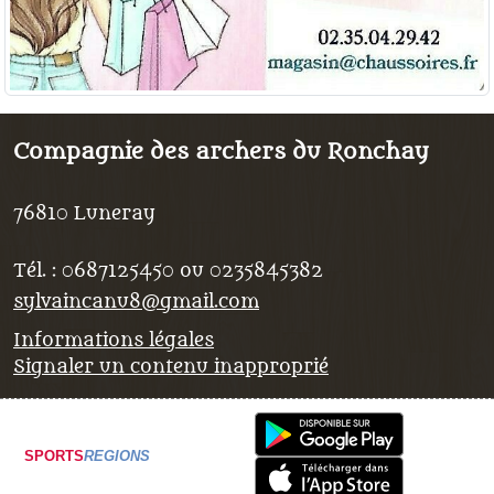
Compagnie des archers du Ronchay
76810
Luneray
Tél. :
0687125450 ou 0235845382
sylvaincanu8@gmail.com
Informations légales
Signaler un contenu inapproprié
SPORTS
REGIONS