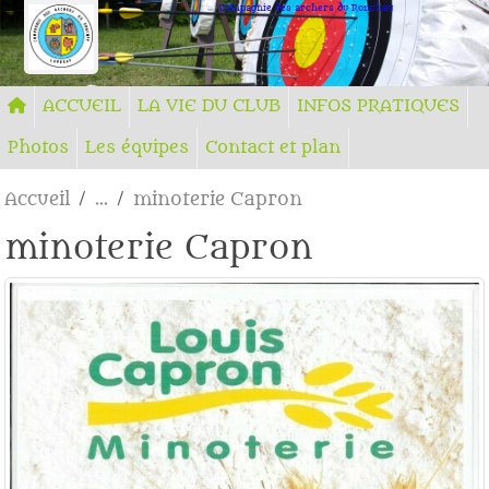
Panneau de gestion des cookies
Compagnie des archers du Ronchay
ACCUEIL
LA VIE DU CLUB
INFOS PRATIQUES
Photos
Les équipes
Contact et plan
Accueil
minoterie Capron
minoterie Capron