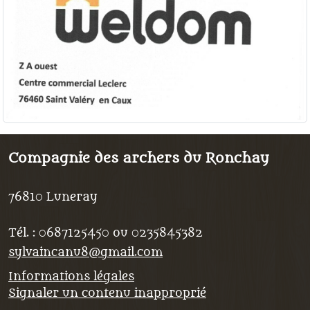
Compagnie des archers du Ronchay
76810
Luneray
Tél. :
0687125450 ou 0235845382
sylvaincanu8@gmail.com
Informations légales
Signaler un contenu inapproprié