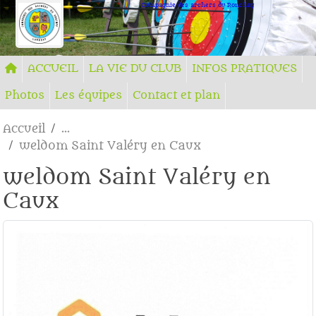
Panneau de gestion des cookies
Compagnie des archers du Ronchay
ACCUEIL
LA VIE DU CLUB
INFOS PRATIQUES
Photos
Les équipes
Contact et plan
Accueil
weldom Saint Valéry en Caux
weldom Saint Valéry en
Caux