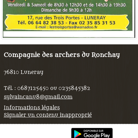
Compagnie des archers du Ronchay
76810
Luneray
Tél. :
0687125450 ou 0235845382
sylvaincanu8@gmail.com
Informations légales
Signaler un contenu inapproprié