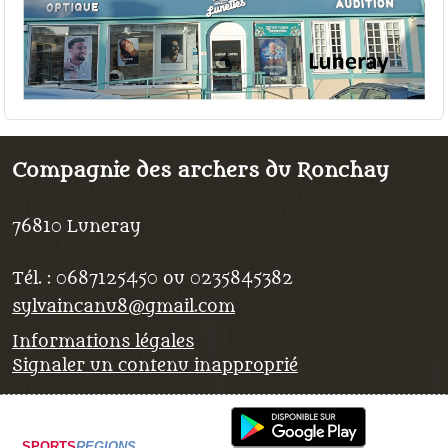
Compagnie des archers du Ronchay
76810
Luneray
Tél. :
0687125450 ou 0235845382
sylvaincanu8@gmail.com
Informations légales
Signaler un contenu inapproprié
SPORTS
REGIONS