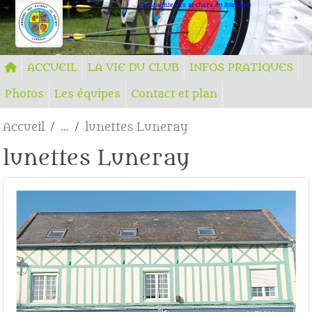
Panneau de gestion des cookies
Compagnie des archers du Ronchay
ACCUEIL
LA VIE DU CLUB
INFOS PRATIQUES
Photos
Les équipes
Contact et plan
Accueil
lunettes Luneray
lunettes Luneray